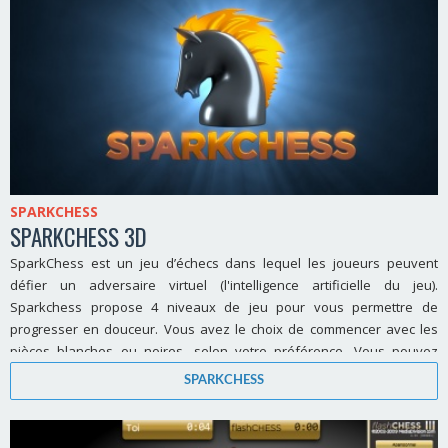
SPARKCHESS
SPARKCHESS 3D
SparkChess est un jeu d’échecs dans lequel les joueurs peuvent
défier un adversaire virtuel (l'intelligence artificielle du jeu).
Sparkchess propose 4 niveaux de jeu pour vous permettre de
progresser en douceur. Vous avez le choix de commencer avec les
pièces blanches ou noires, selon votre préférence. Vous pouvez
également annuler un coup si vous le désirez.
SPARKCHESS